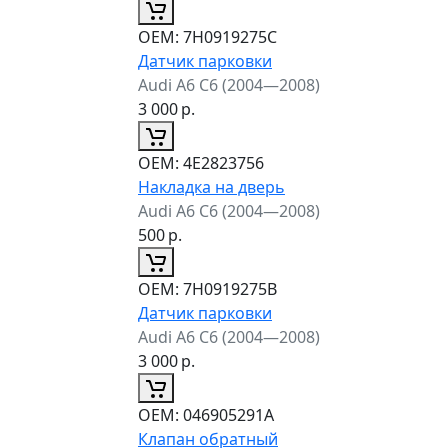
ОЕМ:
7H0919275C
Датчик парковки
Audi A6 C6 (2004—2008)
3 000
р.
ОЕМ:
4E2823756
Накладка на дверь
Audi A6 C6 (2004—2008)
500
р.
ОЕМ:
7H0919275B
Датчик парковки
Audi A6 C6 (2004—2008)
3 000
р.
ОЕМ:
046905291A
Клапан обратный