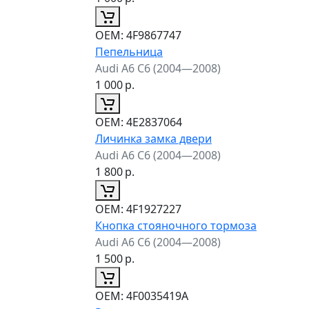
ОЕМ:
4F9867747
Пепельница
Audi A6 C6 (2004—2008)
1 000
р.
ОЕМ:
4E2837064
Личинка замка двери
Audi A6 C6 (2004—2008)
1 800
р.
ОЕМ:
4F1927227
Кнопка стояночного тормоза
Audi A6 C6 (2004—2008)
1 500
р.
ОЕМ:
4F0035419A