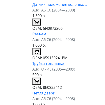
Датчик положения коленвала
Audi A6 C6 (2004—2008)
1 500
р.
ОЕМ:
5N0973206
Разъем
Audi A6 C6 (2004—2008)
1 000
р.
ОЕМ:
059130241BM
Трубка топливная
Audi Q7 4L (2005—2009)
500
р.
ОЕМ:
8E0833412
Петля двери
Audi A6 C6 (2004—2008)
1 000
р.