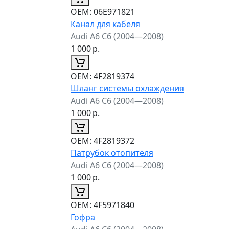
ОЕМ:
06E971821
Канал для кабеля
Audi A6 C6 (2004—2008)
1 000
р.
ОЕМ:
4F2819374
Шланг системы охлаждения
Audi A6 C6 (2004—2008)
1 000
р.
ОЕМ:
4F2819372
Патрубок отопителя
Audi A6 C6 (2004—2008)
1 000
р.
ОЕМ:
4F5971840
Гофра