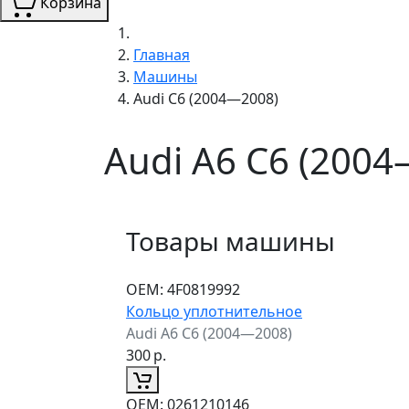
Корзина
Главная
Машины
Audi C6 (2004—2008)
Audi A6 C6 (200
Товары машины
ОЕМ:
4F0819992
Кольцо уплотнительное
Audi A6 C6 (2004—2008)
300
р.
ОЕМ:
0261210146